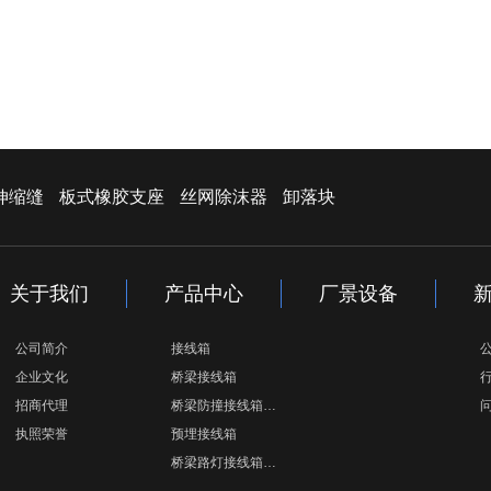
伸缩缝
板式橡胶支座
丝网除沫器
卸落块
关于我们
产品中心
厂景设备
公司简介
接线箱
企业文化
桥梁接线箱
招商代理
桥梁防撞接线箱…
执照荣誉
预埋接线箱
桥梁路灯接线箱…